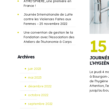
ATMO’SPHERE, une première en
France !
Journée Internationale de Lutte
contre les Violences Faites aux
Femmes – 25 novembre 2022
Une convention de gestion lie la
Fondation avec l’Association des
15
Ateliers de l’Autonomie à Corps
Archives
JOURNÉ
L’HYGIÈ
juin 2023
Le jeudi 4 ma
à Bourgoin-J
mai 2023
de l’hygiène
Attention, l’
décembre 2022
jusqu’au bou
octobre 2022
septembre 2022