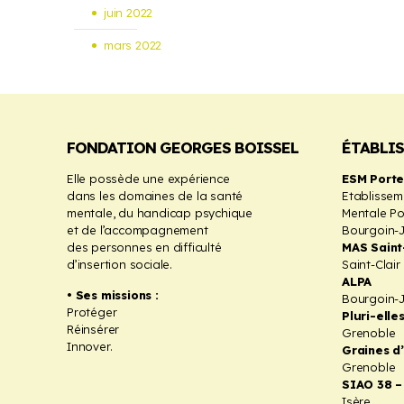
juin 2022
mars 2022
FONDATION GEORGES BOISSEL
ÉTABLI
Elle possède une expérience
ESM Porte
dans les domaines de la santé
Etablissem
mentale, du handicap psychique
Mentale Por
et de l’accompagnement
Bourgoin-J
des personnes en difficulté
MAS Saint
d’insertion sociale.
Saint-Clair
ALPA
• Ses missions :
Bourgoin-J
Protéger
Pluri-elle
Réinsérer
Grenoble
Innover.
Graines d
Grenoble
SIAO 38 –
Isère