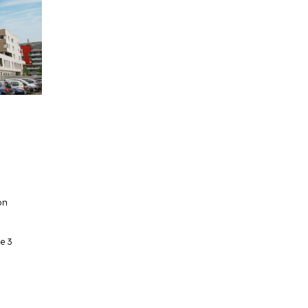
on
e 3