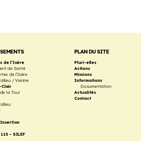
SSEMENTS
PLAN DU SITE
s de l’Isère
Pluri-elles
ent de Santé
Actions
tes de l’Isère
Missions
allieu / Vienne
Informations
-Clair
Documentation
 de la Tour
Actualités
Contact
allieu
s
’Insertion
 115 – SILEF