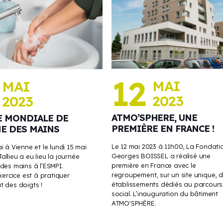
12
MAI
MAI
2023
2023
ATMO’SPHERE, UNE
E MONDIALE DE
PREMIÈRE EN FRANCE !
NE DES MAINS
Le 12 mai 2023 à 11h00, La Fondati
i à Vienne et le lundi 15 mai
Georges BOISSEL a réalisé une
allieu a eu lieu la journée
première en France avec le
 des mains à l’ESMPI.
regroupement, sur un site unique, d
exercice est à pratiquer
établissements dédiés au parcours
t des doigts !
social. L’inauguration du bâtiment
ATMO'SPHÈRE.